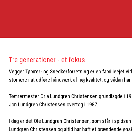
Tre generationer - et fokus
​Vegger Tømrer- og Snedkerforretning er en familieejet v
stor ære i at udføre håndværk af høj kvalitet, og sådan har
Tømrermester Orla Lundgren Christensen grundlagde i 1957
Jon Lundgren Christensen overtog i 1987.
I dag er det Ole Lundgren Christensen, som står i spidsen f
Lundgren Christensen og altid har haft et brændende øns