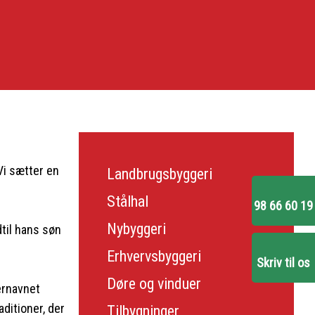
 Vi sætter en
Landbrugsbyggeri
Stålhal
98 66 60 19
Nybyggeri
til hans søn
Erhvervsbyggeri
Skriv til os
Døre og vinduer
ternavnet
ditioner, der
Tilbygninger