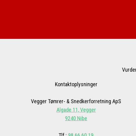
​Vurde
​Kontaktoplysninger
Vegger Tømrer- & Snedkerforretning ApS
Algade 11, Vegger
9240 Nibe​
​​​Tlf.:
98 66 60 19