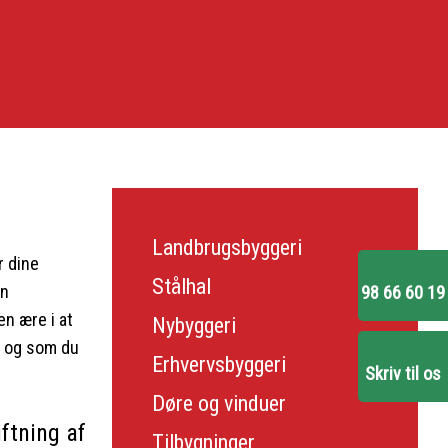
Landbrugsbyggeri
r dine
Stålhal
en
98 66 60 19
en ære i at
Nybyggeri
, og som du
Erhvervsbyggeri
Skriv til os
Døre og vinduer
iftning af
Tilbygninger