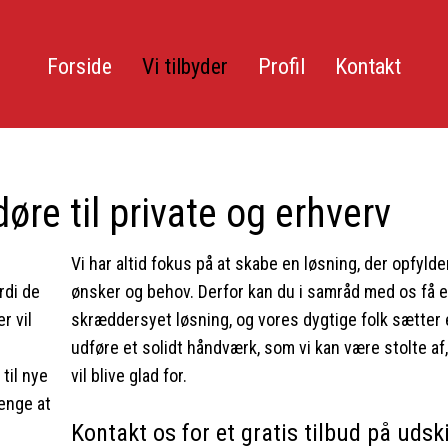
Forside
Vi tilbyder
Profil
Kontakt
øre til private og erhverv
Vi har altid fokus på at skabe en løsning, der opfylde
rdi de
ønsker og behov. Derfor kan du i samråd med os få 
r vil
skræddersyet løsning, og vores dygtige folk sætter 
udføre et solidt håndværk, som vi kan være stolte af
til nye
vil blive glad for.​
enge at
Kontakt os for et gratis tilbud på udsk