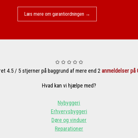
Læs mere om garantiordningen →​
✩ ✩ ✩ ✩ ✩
ret 4.5 / 5 stjerner på baggrund af mere end 2
anmeldelser på 
Hvad kan vi hjælpe med?​
Nybyggeri
Erhvervsbyggeri
Døre og vinduer
Reparationer