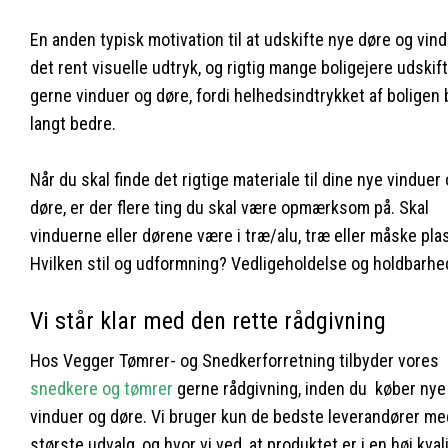
En anden typisk motivation til at udskifte nye døre og vind
det rent visuelle udtryk, og rigtig mange boligejere udskif
gerne vinduer og døre, fordi helhedsindtrykket af boligen 
langt bedre.
Når du skal finde det rigtige materiale til dine nye vinduer
døre, er der flere ting du skal være opmærksom på. Skal
vinduerne eller dørene være i træ/alu, træ eller måske pla
Hvilken stil og udformning? Vedligeholdelse og holdbarhe
Vi står klar med den rette rådgivning
Hos Vegger Tømrer- og Snedkerforretning tilbyder vores
snedkere og tømrer
gerne rådgivning, inden du køber nye
vinduer og døre. Vi bruger kun de bedste leverandører me
største udvalg, og hvor vi ved, at produktet er i en høj kvali