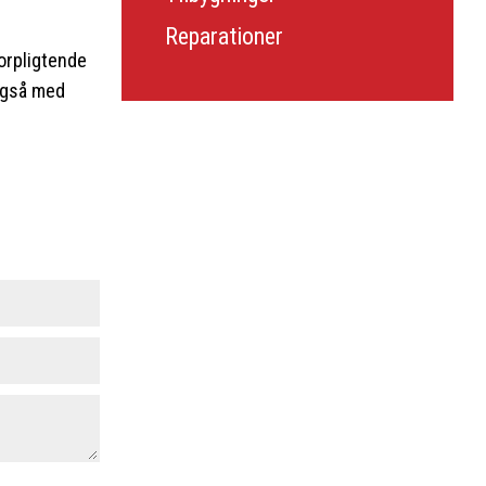
Reparationer
forpligtende
 også med