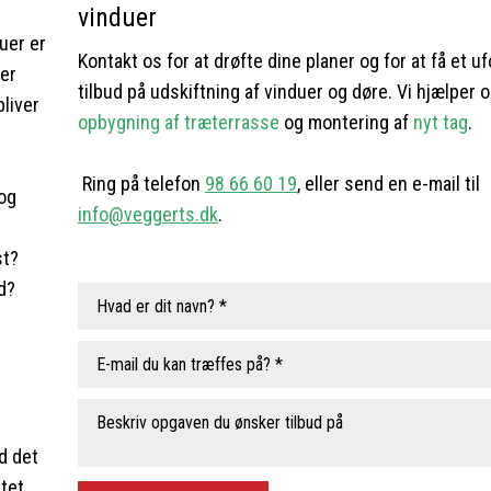
vinduer
uer er
Kontakt os for at drøfte dine planer og for at få et u
ter
tilbud på udskiftning af vinduer og døre. Vi hjælper
bliver
opbygning af
træterrasse
og montering af
nyt tag
.
Ring på telefon
98 66 60 19
, eller send en e-mail til
 og
info@veggerts.dk
.​
st?
d?
d det
tet,