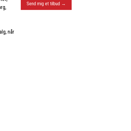
org,
lg, når